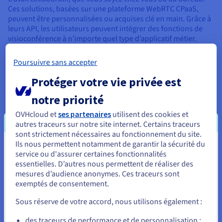
Documentation
Ces solutions, basées sur une plateforme WebRTC CPaaS,
Tarifs
Roadmap & Changelog
peuvent être personnalisées ou acquises clé en main. Grâce à
Disponibilités par régions
Roadmap & Changelog
leurs API, les utilisateurs peuvent intégrer des fonctions de
Documentation
visioconférence à n’importe quel type d’applicatif métier.
Roadmap & Changelog
Poursuivre sans accepter
Protéger votre vie privée est
notre priorité
Mots-clés
OVHcloud et
ses partenaires
utilisent des cookies et
autres traceurs sur notre site internet. Certains traceurs
API
sont strictement nécessaires au fonctionnement du site.
Ils nous permettent notamment de garantir la sécurité du
Vous semblez être localisé en États-
service ou d'assurer certaines fonctionnalités
essentielles. D’autres nous permettent de réaliser des
Unis.
mesures d’audience anonymes. Ces traceurs sont
Contacter notre partenaire
exemptés de consentement.
Pour commander, rendez-vous sur le site de votre pays (États-
Unis) et créez un compte.
Sous réserve de votre accord, nous utilisons également :
En savoir plus
Allez sur le site États-Unis
des traceurs de performance et de personnalisation :