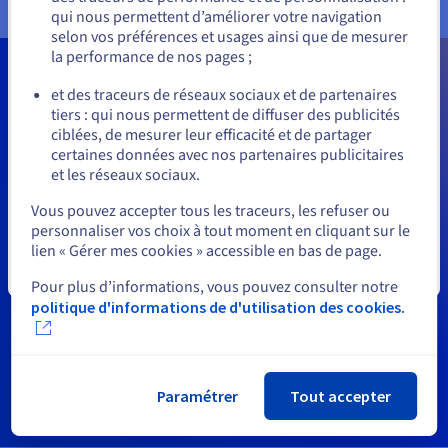
qui nous permettent d’améliorer votre navigation
us.ovhcloud.com/
Anglais
USD - $
selon vos préférences et usages ainsi que de mesurer
la performance de nos pages ;
ou
et des traceurs de réseaux sociaux et de partenaires
tiers : qui nous permettent de diffuser des publicités
Rester sur le site actuel
ciblées, de mesurer leur efficacité et de partager
certaines données avec nos partenaires publicitaires
et les réseaux sociaux.
Événement Open
Sélectionner un autre site web
Vous pouvez accepter tous les traceurs, les refuser ou
Trusted Cloud
personnaliser vos choix à tout moment en cliquant sur le
lien « Gérer mes cookies » accessible en bas de page.
Fermer
Rejoignez l'écosystème souverain SaaS et PaaS et
Pour plus d’informations, vous pouvez consulter notre
générez de nouvelles opportunités commerciales !
politique d'informations de d'utilisation des cookies.
Découvrir
Paramétrer
Tout accepter